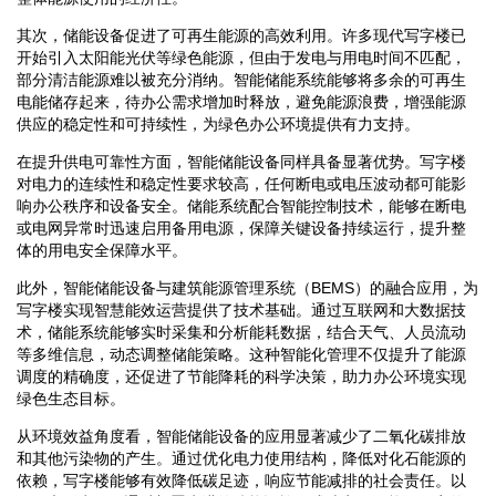
其次，储能设备促进了可再生能源的高效利用。许多现代写字楼已
开始引入太阳能光伏等绿色能源，但由于发电与用电时间不匹配，
部分清洁能源难以被充分消纳。智能储能系统能够将多余的可再生
电能储存起来，待办公需求增加时释放，避免能源浪费，增强能源
供应的稳定性和可持续性，为绿色办公环境提供有力支持。
在提升供电可靠性方面，智能储能设备同样具备显著优势。写字楼
对电力的连续性和稳定性要求较高，任何断电或电压波动都可能影
响办公秩序和设备安全。储能系统配合智能控制技术，能够在断电
或电网异常时迅速启用备用电源，保障关键设备持续运行，提升整
体的用电安全保障水平。
此外，智能储能设备与建筑能源管理系统（BEMS）的融合应用，为
写字楼实现智慧能效运营提供了技术基础。通过互联网和大数据技
术，储能系统能够实时采集和分析能耗数据，结合天气、人员流动
等多维信息，动态调整储能策略。这种智能化管理不仅提升了能源
调度的精确度，还促进了节能降耗的科学决策，助力办公环境实现
绿色生态目标。
从环境效益角度看，智能储能设备的应用显著减少了二氧化碳排放
和其他污染物的产生。通过优化电力使用结构，降低对化石能源的
依赖，写字楼能够有效降低碳足迹，响应节能减排的社会责任。以