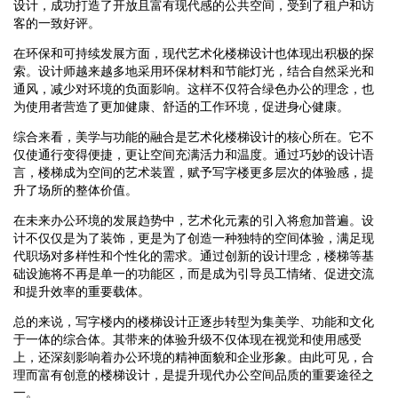
设计，成功打造了开放且富有现代感的公共空间，受到了租户和访
客的一致好评。
在环保和可持续发展方面，现代艺术化楼梯设计也体现出积极的探
索。设计师越来越多地采用环保材料和节能灯光，结合自然采光和
通风，减少对环境的负面影响。这样不仅符合绿色办公的理念，也
为使用者营造了更加健康、舒适的工作环境，促进身心健康。
综合来看，美学与功能的融合是艺术化楼梯设计的核心所在。它不
仅使通行变得便捷，更让空间充满活力和温度。通过巧妙的设计语
言，楼梯成为空间的艺术装置，赋予写字楼更多层次的体验感，提
升了场所的整体价值。
在未来办公环境的发展趋势中，艺术化元素的引入将愈加普遍。设
计不仅仅是为了装饰，更是为了创造一种独特的空间体验，满足现
代职场对多样性和个性化的需求。通过创新的设计理念，楼梯等基
础设施将不再是单一的功能区，而是成为引导员工情绪、促进交流
和提升效率的重要载体。
总的来说，写字楼内的楼梯设计正逐步转型为集美学、功能和文化
于一体的综合体。其带来的体验升级不仅体现在视觉和使用感受
上，还深刻影响着办公环境的精神面貌和企业形象。由此可见，合
理而富有创意的楼梯设计，是提升现代办公空间品质的重要途径之
一。